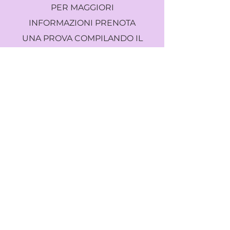
PER MAGGIORI
INFORMAZIONI PRENOTA
UNA PROVA COMPILANDO IL
FORM E VIENICI A TROVARE
NELLA NOSTRA SEDE IN
📍VIA GIUSEPPE LAZZATI, 185
INSTAGRAM